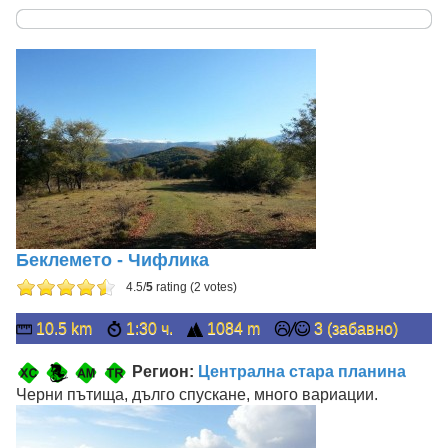
Беклемето - Чифлика
4.5/
5
rating (2 votes)
10.5 km
1:30 ч.
1084 m
3 (забавно)
Регион:
Централна стара планина
Черни пътища, дълго спускане, много вариации.