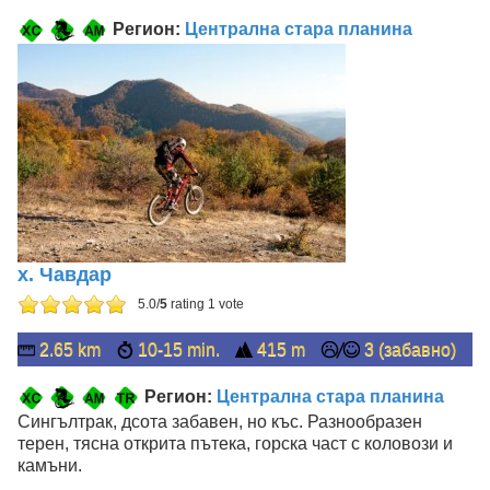
Регион:
Централна стара планина
х. Чавдар
5.0/
5
rating 1 vote
2.65 km
10-15 min.
415 m
3 (забавно)
Регион:
Централна стара планина
Сингълтрак, дсота забавен, но къс. Разнообразен
терен, тясна открита пътека, горска част с коловози и
камъни.