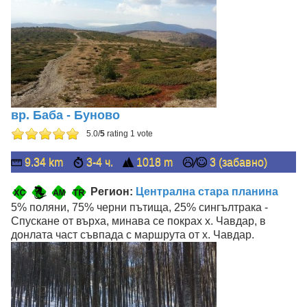
вр. Баба - Буново
5.0/
5
rating 1 vote
9.34 km
3-4 ч.
1018 m
3 (забавно)
Регион:
Централна стара планина
5% поляни, 75% черни пътища, 25% сингълтрака -
Спускане от върха, минава се покрах х. Чавдар, в
донлата част съвпада с маршрута от х. Чавдар.