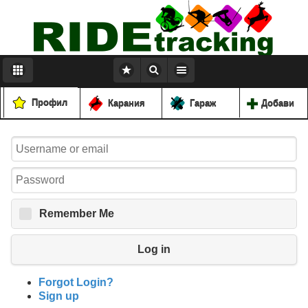
Профил
Карания
Гараж
Добави
Remember Me
Log in
Forgot Login?
Sign up