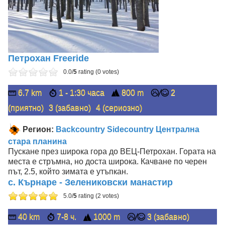
Петрохан Freeride
0.0/
5
rating (0 votes)
6.7 km
1 - 1:30 часа
800 m
2
(приятно)
3 (забавно)
4 (сериозно)
Регион:
Backcountry
Sidecountry
Централна
стара планина
Пускане през широка гора до ВЕЦ-Петрохан. Гората на
места е стръмна, но доста широка. Качване по черен
път, 2.5, който зимата е утъпкан.
с. Кърнаре - Зелениковски манастир
5.0/
5
rating (2 votes)
40 km
7-8 ч.
1000 m
3 (забавно)