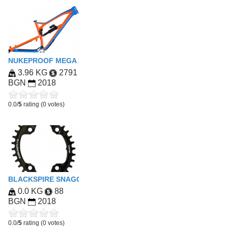
NUKEPROOF MEGA 275 [2018]
3.96 KG
2791
BGN
2018
0.0/
5
rating (0 votes)
BLACKSPIRE SNAGGLETOOTH 32T OVAL SHIMANO
0.0 KG
88
BGN
2018
0.0/
5
rating (0 votes)