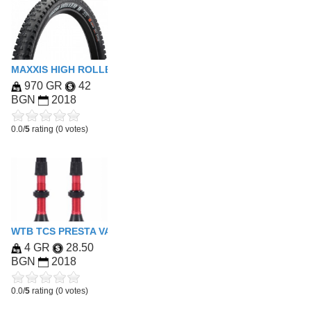
MAXXIS HIGH ROLLER II 27.5X2.60WT EXO/TR
970 GR
42
BGN
2018
0.0/
5
rating (0 votes)
WTB TCS PRESTA VALVE - PAIR
4 GR
28.50
BGN
2018
0.0/
5
rating (0 votes)