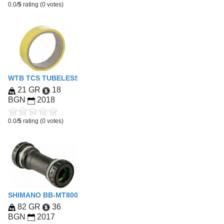
0.0/
5
rating (0 votes)
WTB TCS TUBELESS RIM TAPE 11M ROLL
21 GR
18
BGN
2018
0.0/
5
rating (0 votes)
SHIMANO BB-MT800
82 GR
36
BGN
2017