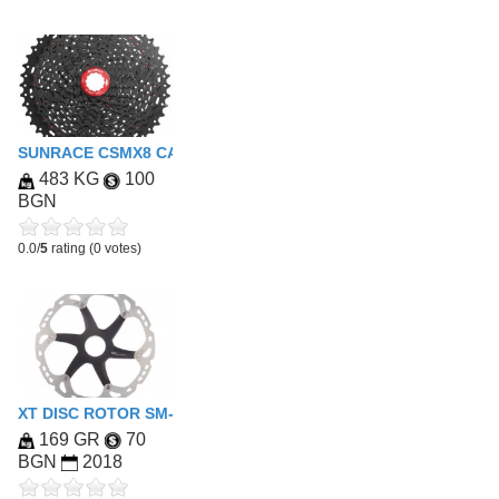
SUNRACE CSMX8 CASSETTE 11-SPEED - 11-46 - BLACK CHRO
483 KG
100
BGN
0.0/
5
rating (0 votes)
XT DISC ROTOR SM-RT81L 203MM
169 GR
70
BGN
2018