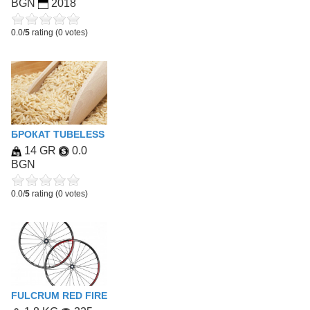
BGN
2018
0.0/
5
rating (0 votes)
БРОКАТ TUBELESS
14 GR
0.0
BGN
0.0/
5
rating (0 votes)
FULCRUM RED FIRE 500 MTB WHEELSET