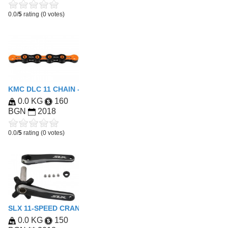
0.0/
5
rating (0 votes)
KMC DLC 11 CHAIN - 11-SPEED - BLACK/ORANGE
0.0 KG
160
BGN
2018
0.0/
5
rating (0 votes)
SLX 11-SPEED CRANK BOOST FC-M7000-B1
0.0 KG
150