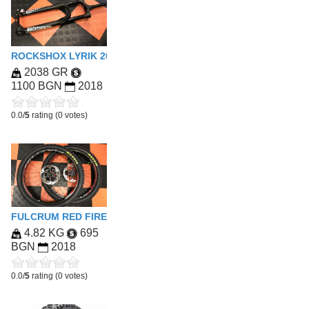
ROCKSHOX LYRIK 2018 180 RC2 27.5
2038 GR
1100 BGN
2018
0.0/
5
rating (0 votes)
FULCRUM RED FIRE 500 WHEELSET COMPLETE
4.82 KG
695
BGN
2018
0.0/
5
rating (0 votes)