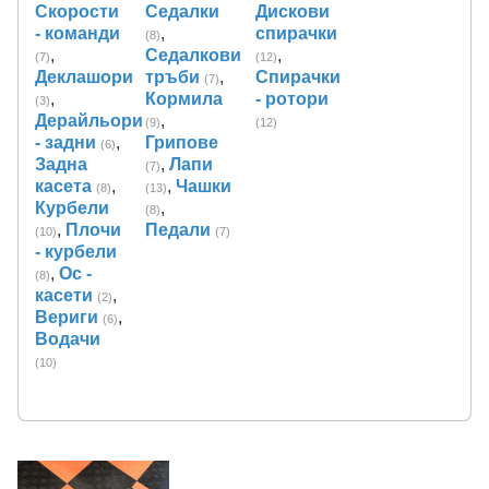
Скорости
Седалки
Дискови
- команди
,
спирачки
(8)
,
Седалкови
,
(7)
(12)
Деклашори
тръби
,
Спирачки
(7)
,
Кормила
- ротори
(3)
Дерайльори
,
(9)
(12)
- задни
,
Грипове
(6)
Задна
,
Лапи
(7)
касета
,
,
Чашки
(8)
(13)
Курбели
,
(8)
,
Плочи
Педали
(10)
(7)
- курбели
,
Ос -
(8)
касети
,
(2)
Вериги
,
(6)
Водачи
(10)