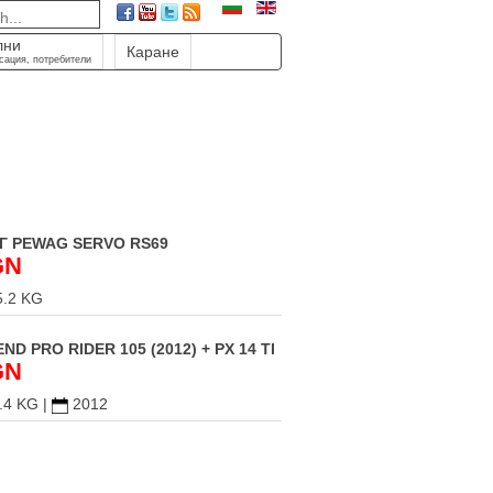
лни
Каране
сация, потребители
Г PEWAG SERVO RS69
GN
.2 KG
D PRO RIDER 105 (2012) + PX 14 TI
GN
.4 KG
|
2012