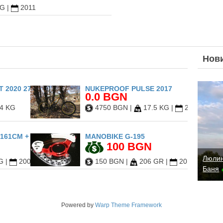
KG
|
2011
Нов
 2020 27.5
NUKEPROOF PULSE 2017
0.0 BGN
4 KG
4750 BGN
|
17.5 KG
|
2017
161CM + DRAKE FIFTY L
MANOBIKE G-195
100 BGN
Люлин
G
|
2009
150 BGN
|
206 GR
|
2013
Баня
Powered by
Warp Theme Framework