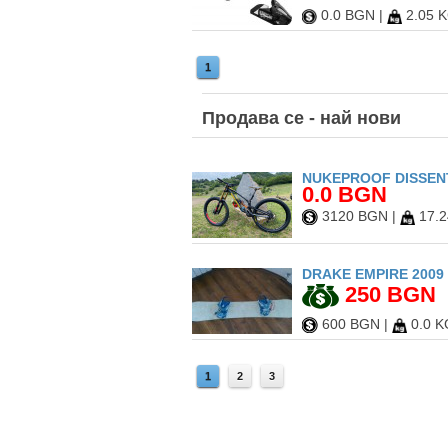
0.0 BGN
|
2.05 
1
Продава
се - най нови
NUKEPROOF DISSENT
0.0 BGN
3120 BGN
|
17.2
DRAKE EMPIRE 2009 
250 BGN
600 BGN
|
0.0 K
1
2
3