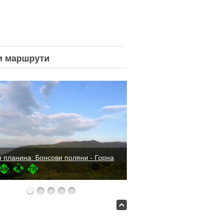
и
маршрути
 планина: Бонсови поляни - Горна