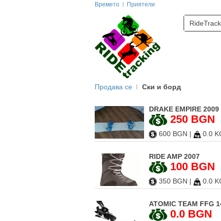
Времето
Приятели
RideTrack
Продава се
Ски и борд
DRAKE EMPIRE 2009 
250 BGN
600 BGN
|
0.0 K
RIDE AMP 2007
100 BGN
350 BGN
|
0.0 K
ATOMIC TEAM FFG 1
0.0 BGN