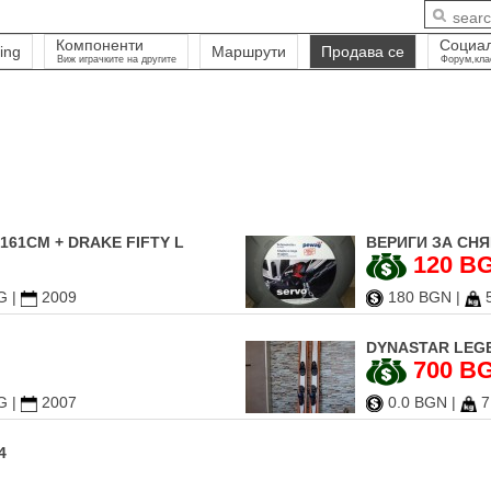
Компоненти
Социа
ing
Маршрути
Продава се
Виж играчките на другите
Форум,кла
161CM + DRAKE FIFTY L
ВЕРИГИ ЗА СНЯ
120 B
G
|
2009
180 BGN
|
5
DYNASTAR LEGEN
700 B
G
|
2007
0.0 BGN
|
7
4