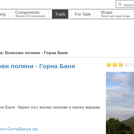
Components
Shops
ing
Trails
For Sale
Browse All Components
Stores and repair shops
: Бонсови поляни - Горна Баня
ви поляни - Горна Баня
рна Баня. Черен път, малки скокове и малко виражи.
yani-GornaBanya.zip