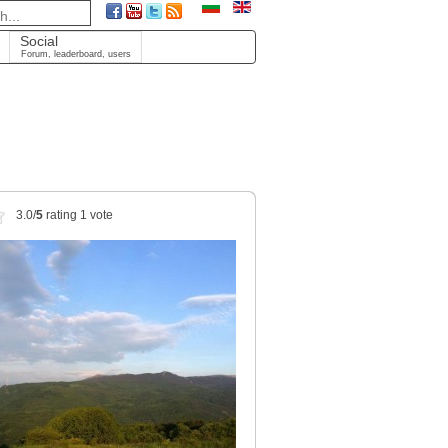
Social
Forum, leaderboard, users
3.0/
5
rating 1 vote