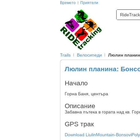
Времето
Приятели
RideTrack
Trails
Велосипеди
Люлин планина
Люлин планина: Бонсо
Начало
Горна Баня, центъра
Описание
Забавна пътека в гората над кв. Го
GPS трак
Download LiulinMountain-BonsoviPol