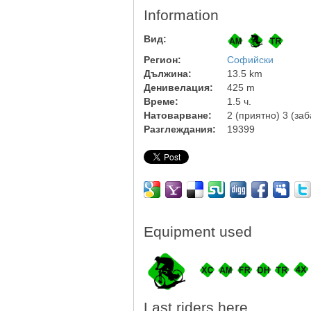
Information
Вид:
Регион:
Софийски
Дължина:
13.5 km
Денивелация:
425 m
Време:
1.5 ч.
Натоварване:
2 (приятно) 3 (за
Разглеждания:
19399
Equipment used
Last riders here