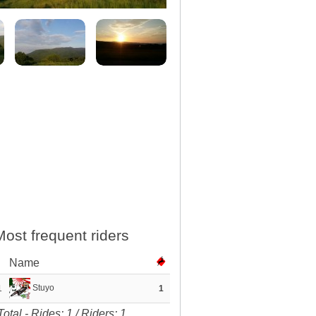
Most frequent riders
Name
Stuyo
1
1
Total - Rides: 1 / Riders: 1