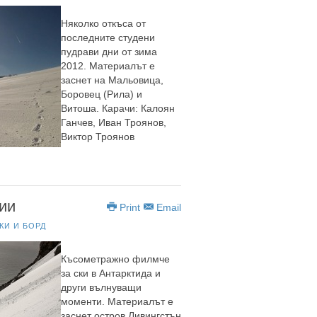
Няколко откъса от
последните студени
пудрави дни от зима
2012. Материалът е
заснет на Мальовица,
Боровец (Рила) и
Витоша. Карачи: Калоян
Ганчев, Иван Троянов,
Виктор Троянов
ии
Print
Email
КИ И БОРД
Късометражно филмче
за ски в Антарктида и
други вълнуващи
моменти. Материалът е
заснет остров Ливингстън