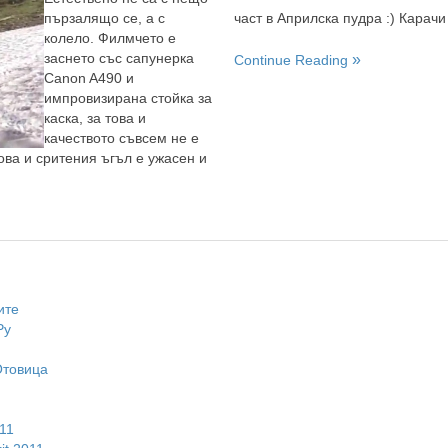
пързалящо се, а с
част в Априлска пудра :) Карач
колело. Филмчето е
заснето със сапунерка
Continue Reading
Canon A490 и
импровизирана стойка за
каска, за това и
качеството съвсем не е
ова и сритения ъгъл е ужасен и
ите
Ру
Отовица
011