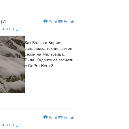
ци
Print
Email
КИ И БОРД
Как Вальо и Борис
завършиха техния зимен
сезон на Мальовица,
Рила. Кадрите са заснети
с GoPro Hero 2.
Print
Email
КИ И БОРД