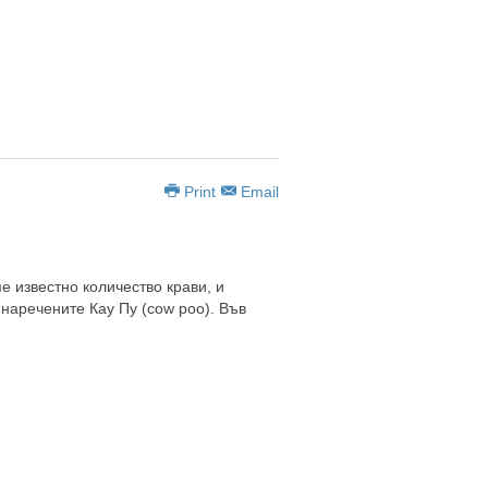
Print
Email
 известно количество крави, и
 наречените Кау Пу (cow poo). Във