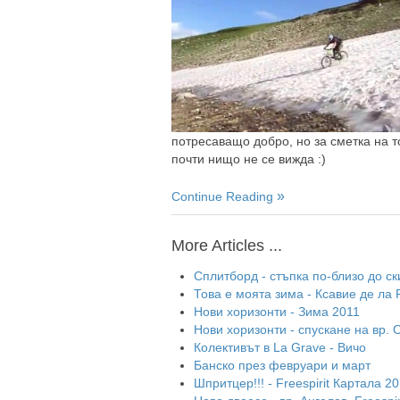
потресаващо добро, но за сметка на т
почти нищо не се вижда :)
Continue Reading
More Articles ...
Сплитборд - стъпка по-близо до ск
Това е моята зима - Ксавие де ла 
Нови хоризонти - Зима 2011
Нови хоризонти - спускане на вр. 
Колективът в La Grave - Вичо
Банско през февруари и март
Шпритцер!!! - Freespirit Картала 2