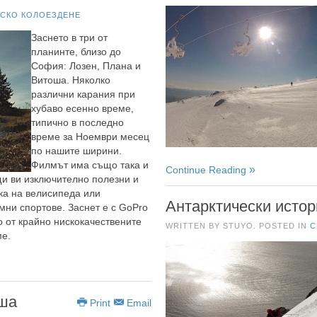
СКО КОЛОЕЗДЕНЕ
Заснето в три от
планинте, близо до
София: Лозен, Плана и
Витоша. Няколко
различни карания при
хубаво есенно време,
типично в последно
време за Ноември месец
по нашите ширини.
Филмът има също така и
Continue Reading
щи ви изключително полезни и
ка на велисипеда или
Антарктически истор
ни спортове. Заснет е с GoPro
о от крайно нискокачествените
WRITTEN BY STUYO. POSTED IN
С
ме.
оша
Print
Email