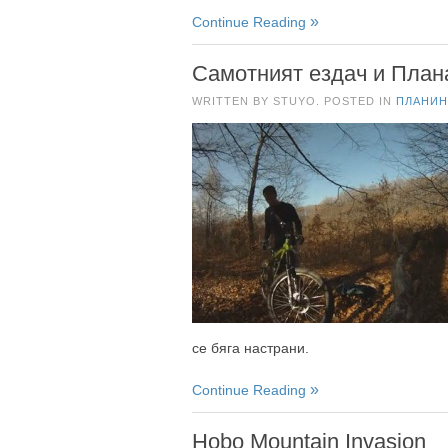
Continue Reading
Самотният ездач и План
WRITTEN BY STUYO. POSTED IN
ПЛАНИН
се бяга настрани.
Continue Reading
Hobo Mountain Invasion