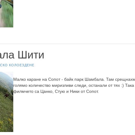
ала Шити
СКО КОЛОЕЗДЕНЕ
Малко каране на Сопот - байк парк Шамбала. Там срещнахме
голямо количество миризливи следи, останали от тях :) Така
филмчето са Цанко, Стую и Ники от Сопот.