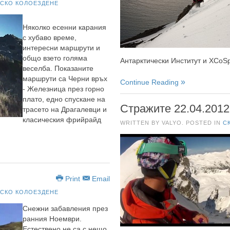
СКО КОЛОЕЗДЕНЕ
Няколко есенни карания
с хубаво време,
интересни маршрути и
общо взето голяма
Антарктически Институт и XCoSp
веселба. Показаните
маршрути са Черни връх
Continue Reading
- Железница през горно
плато, едно спускане на
Стражите 22.04.2012
трасето на Драгалевци и
класическия фрийрайд
WRITTEN BY VALYO. POSTED IN
С
Print
Email
СКО КОЛОЕЗДЕНЕ
Снежни забавления през
ранния Ноември.
Естествено не са с нещо