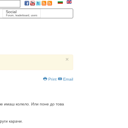
Social
Forum, leaderboard, users
×
Print
Email
 че имаш колело. Или поне до това
руги карачи.