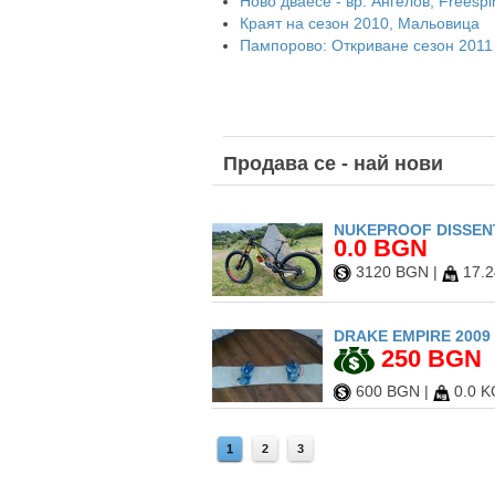
Ново дваесе - вр. Ангелов, Freespir
Краят на сезон 2010, Мальовица
Пампорово: Откриване сезон 2011
Продава
се - най нови
NUKEPROOF DISSENT
0.0 BGN
3120 BGN
|
17.2
DRAKE EMPIRE 2009 
250 BGN
600 BGN
|
0.0 K
1
2
3