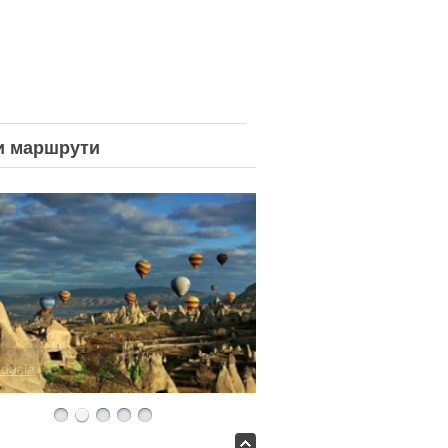
и
маршрути
docia