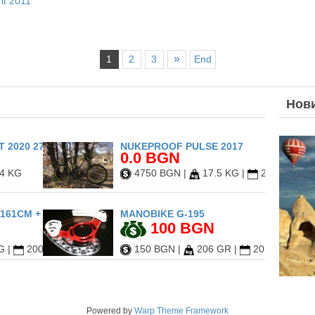
it 2011
»
1
2
3
End
Нов
 2020 27.5
NUKEPROOF PULSE 2017
0.0 BGN
4 KG
4750 BGN
|
17.5 KG
|
2017
161CM + DRAKE FIFTY L
MANOBIKE G-195
100 BGN
G
|
2009
150 BGN
|
206 GR
|
2013
Cappa
Powered by
Warp Theme Framework