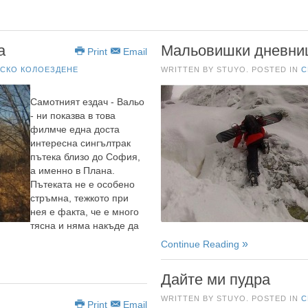
а
Мальовишки дневни
Print
Email
СКО КОЛОЕЗДЕНЕ
WRITTEN BY STUYO. POSTED IN
С
Самотният ездач - Вальо
- ни показва в това
филмче една доста
интересна сингълтрак
пътека близо до София,
а именно в Плана.
Пътеката не е особено
стръмна, тежкото при
нея е факта, че е много
тясна и няма накъде да
Continue Reading
Дайте ми пудра
WRITTEN BY STUYO. POSTED IN
С
Print
Email