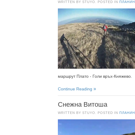
WRITTEN BY STUYO. POSTED IN
ПЛАНИН
маршрут Плато - Голи връх-Княжево.
Continue Reading
Снежна Витоша
WRITTEN BY STUYO. POSTED IN
ПЛАНИН