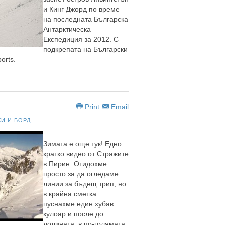
и Кинг Джорд по време
на последната Българска
Антарктическа
Експедиция за 2012. С
подкрепата на Български
orts.
Print
Email
КИ И БОРД
Зимата е още тук! Едно
кратко видео от Стражите
в Пирин. Отидохме
просто за да огледаме
линии за бъдещ трип, но
в крайна сметка
пуснахме един хубав
кулоар и после до
долината, в по-голямата