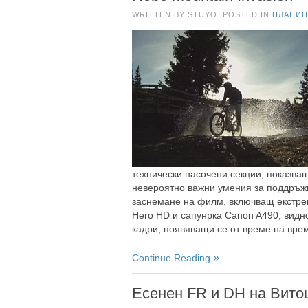
WRITTEN BY STUYO. POSTED IN
ПЛАНИН
технически насочени секции, показва
невероятно важни умения за поддръж
заснемане на филм, включващ екстрем
Hero HD и сапунрка Canon A490, видн
кадри, появяващи се от време на вре
Continue Reading
Есенен FR и DH на Вит