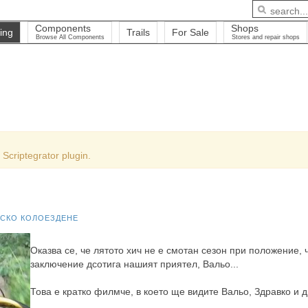
Components
Shops
ing
Trails
For Sale
Browse All Components
Stores and repair shops
Scriptegrator plugin.
СКО КОЛОЕЗДЕНЕ
Оказва се, че лятото хич не е смотан сезон при положение,
заключение дсотига нашият приятел, Вальо...
Това е кратко филмче, в което ще видите Вальо, Здравко и д